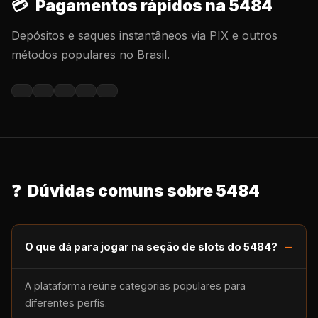
💳
Pagamentos rápidos na 5484
Depósitos e saques instantâneos via PIX e outros
métodos populares no Brasil.
❓
Dúvidas comuns sobre 5484
O que dá para jogar na seção de slots do 5484?
A plataforma reúne categorias populares para
diferentes perfis.