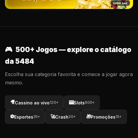
🎮
500+ Jogos — explore o catálogo
da 5484
Escolha sua categoria favorita e comece a jogar agora
mesmo.
🎥
🎰
Cassino ao vivo
Slots
120+
800+
⚽
🚀
🎁
Esportes
Crash
Promoções
35+
20+
15+