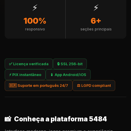
⚡
⚡
100%
6+
responsivo
seções principais
✅ Licença verificada
🔒 SSL 256-bit
⚡ PIX instantâneo
📱 App Android/iOS
🇧🇷 Suporte em português 24/7
⚖️ LGPD compliant
📸
Conheça a plataforma 5484