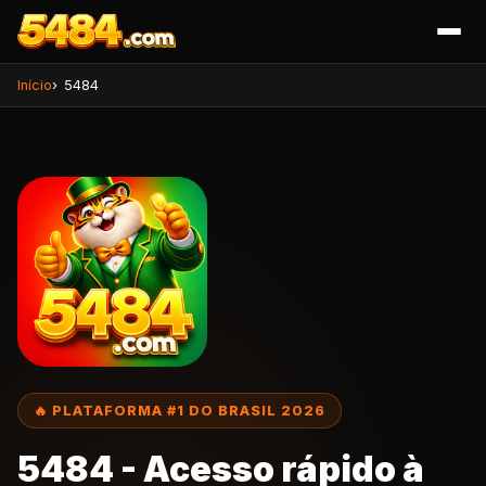
Início
5484
🔥 PLATAFORMA #1 DO BRASIL 2026
5484 - Acesso rápido à