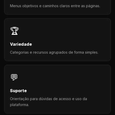
Menus objetivos e caminhos claros entre as páginas.
🏆
Variedade
Categorias e recursos agrupados de forma simples.
💬
Suporte
Orientação para dúvidas de acesso e uso da
plataforma.