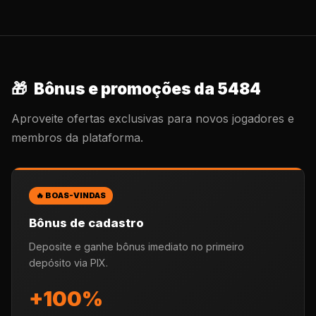
🎁
Bônus e promoções da 5484
Aproveite ofertas exclusivas para novos jogadores e
membros da plataforma.
🔥 BOAS-VINDAS
Bônus de cadastro
Deposite e ganhe bônus imediato no primeiro
depósito via PIX.
+100%