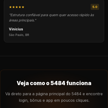
★★★★★
5.0
"Estrutura confiável para quem quer acesso rápido às
áreas principais."
Vinícius
São Paulo, BR
Veja como o 5484 funciona
Vá direto para a página principal do 5484 e encontre
login, bônus e app em poucos cliques.