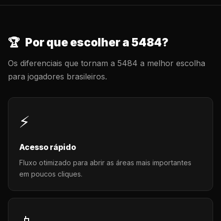
🏆
Por que escolher a 5484?
Os diferenciais que tornam a 5484 a melhor escolha
para jogadores brasileiros.
⚡
Acesso rápido
Fluxo otimizado para abrir as áreas mais importantes
em poucos cliques.