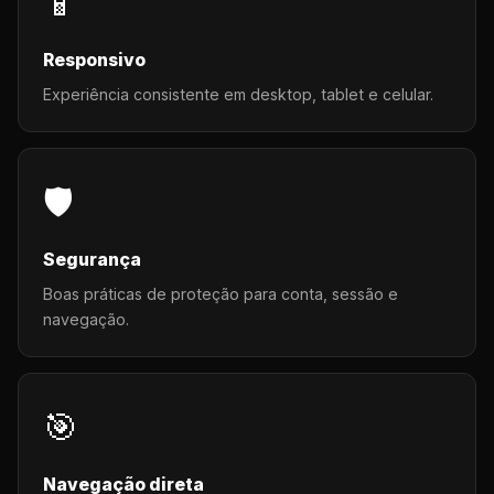
📱
Responsivo
Experiência consistente em desktop, tablet e celular.
🛡️
Segurança
Boas práticas de proteção para conta, sessão e
navegação.
🎯
Navegação direta