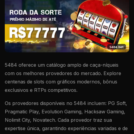
5484 oferece um catálogo amplo de caça-níqueis
com os melhores provedores do mercado. Explore
centenas de slots com gráficos modernos, bônus
exclusivos e RTPs competitivos.
Os provedores disponíveis no 5484 incluem: PG Soft,
Pragmatic Play, Evolution Gaming, Hacksaw Gaming,
Nolimit City, Novatech. Cada provedor traz sua
expertise única, garantindo experiências variadas e de