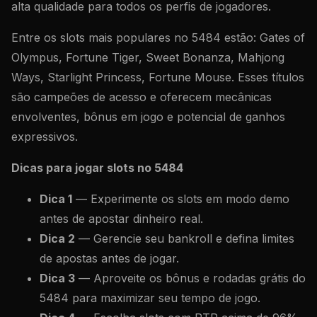
alta qualidade para todos os perfis de jogadores.
Entre os slots mais populares no 5484 estão: Gates of
Olympus, Fortune Tiger, Sweet Bonanza, Mahjong
Ways, Starlight Princess, Fortune Mouse. Esses títulos
são campeões de acesso e oferecem mecânicas
envolventes, bônus em jogo e potencial de ganhos
expressivos.
Dicas para jogar slots no 5484
Dica 1
— Experimente os slots em modo demo
antes de apostar dinheiro real.
Dica 2
— Gerencie seu bankroll e defina limites
de apostas antes de jogar.
Dica 3
— Aproveite os bônus e rodadas grátis do
5484 para maximizar seu tempo de jogo.