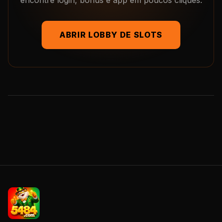
encontre login, bônus e app em poucos cliques.
ABRIR LOBBY DE SLOTS