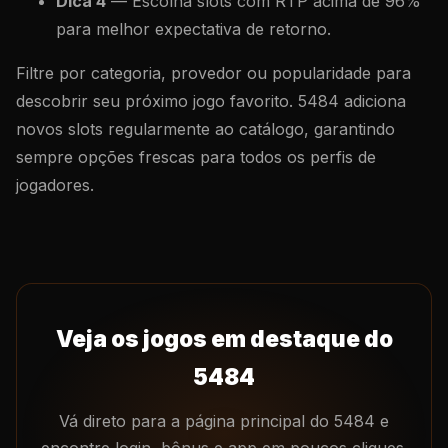
Dica 4
— Escolha slots com RTP acima de 96%
para melhor expectativa de retorno.
Filtre por categoria, provedor ou popularidade para
descobrir seu próximo jogo favorito. 5484 adiciona
novos slots regularmente ao catálogo, garantindo
sempre opções frescas para todos os perfis de
jogadores.
Veja os jogos em destaque do
5484
Vá direto para a página principal do 5484 e