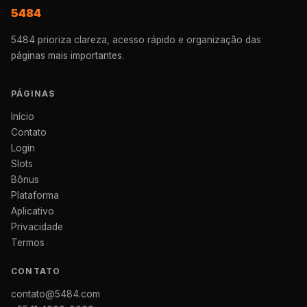
5484
5484 prioriza clareza, acesso rápido e organização das
páginas mais importantes.
PÁGINAS
Início
Contato
Login
Slots
Bônus
Plataforma
Aplicativo
Privacidade
Termos
CONTATO
contato@5484.com