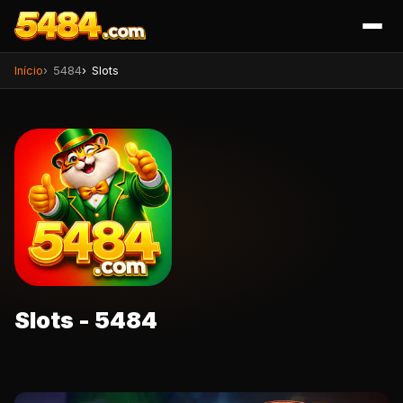
Início
5484
Slots
Slots - 5484