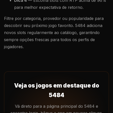
Dica 4
— Escolha slots com RTP acima de 96%
para melhor expectativa de retorno.
Filtre por categoria, provedor ou popularidade para
descobrir seu próximo jogo favorito. 5484 adiciona
novos slots regularmente ao catálogo, garantindo
sempre opções frescas para todos os perfis de
jogadores.
Veja os jogos em destaque do
5484
Vá direto para a página principal do 5484 e